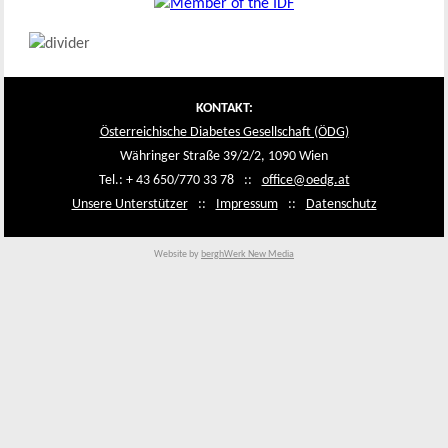
KONTAKT:
Österreichische Diabetes Gesellschaft (ÖDG)
Währinger Straße 39/2/2, 1090 Wien
Tel.: + 43 650/770 33 78
::
office@oedg.at
Unsere Unterstützer
::
Impressum
::
Datenschutz
Website by
berghWerk New Media